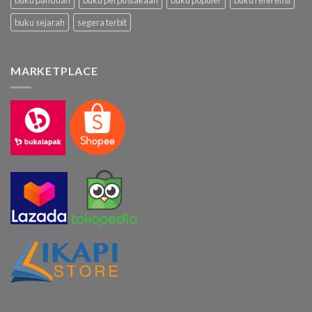
buku sejarah
segera terbit
MARKETPLACE