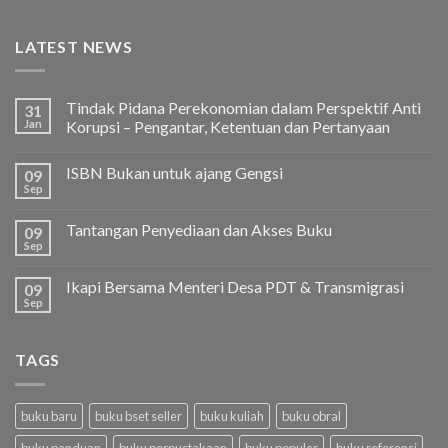
LATEST NEWS
Tindak Pidana Perekonomian dalam Perspektif Anti
31
Jan
Korupsi – Pengantar, Ketentuan dan Pertanyaan
ISBN Bukan untuk ajang Gengsi
09
Sep
Tantangan Penyediaan dan Akses Buku
09
Sep
Ikapi Bersama Menteri Desa PDT & Transmigrasi
09
Sep
TAGS
buku baru
buku bset seller
buku kuliah
buku obral
buku panduan
buku perpustakaan
buku populer
buku referensi