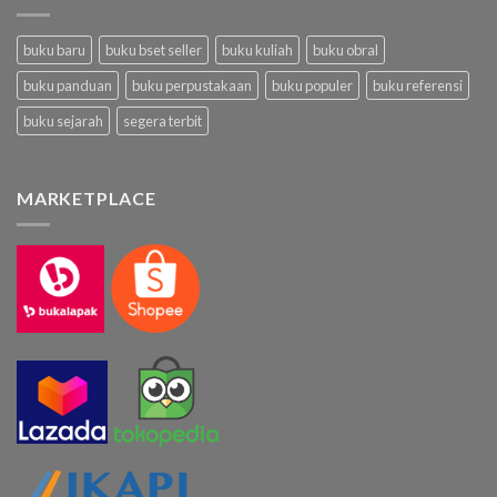
buku baru
buku bset seller
buku kuliah
buku obral
buku panduan
buku perpustakaan
buku populer
buku referensi
buku sejarah
segera terbit
MARKETPLACE