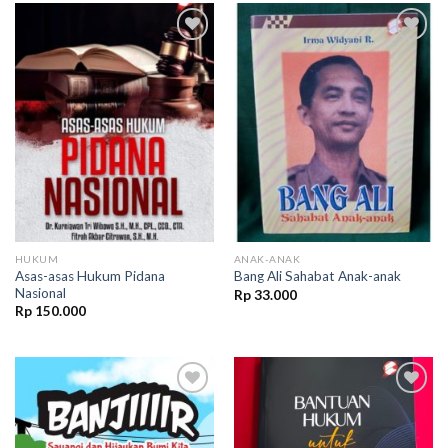
Add to
Add to
wishlist
wishlist
HUKUM
ANAK-ANAK
Asas-asas Hukum Pidana
Bang Ali Sahabat Anak-anak
Nasional
Rp
33.000
Rp
150.000
Add to
Add to