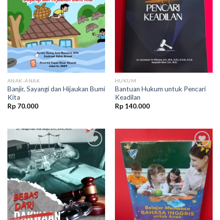
wishlist
wishlist
ANAK-ANAK
HUKUM
Banjir, Sayangi dan Hijaukan Bumi
Bantuan Hukum untuk Pencari
Kita
Keadilan
Rp
70.000
Rp
140.000
Add to
Add to
wishlist
wishlist