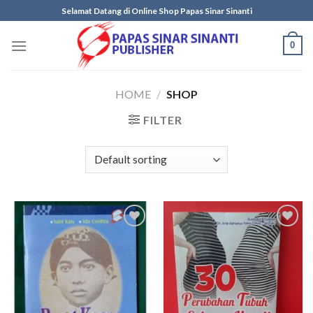
Skip
Selamat Datang di Online Shop Papas Sinar Sinanti
to
content
0
HOME
/
SHOP
FILTER
Add to
Add to
wishlist
wishlist