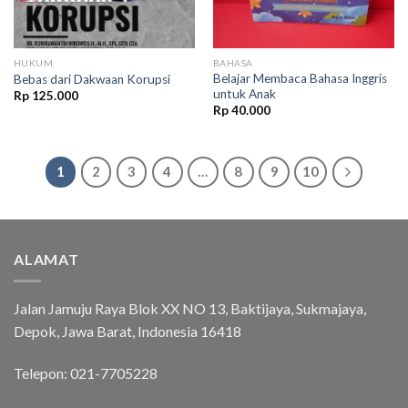
HUKUM
BAHASA
Belajar Membaca Bahasa Inggris
Bebas dari Dakwaan Korupsi
untuk Anak
Rp
125.000
Rp
40.000
1
2
3
4
…
8
9
10
ALAMAT
Jalan Jamuju Raya Blok XX NO 13, Baktijaya, Sukmajaya,
Depok, Jawa Barat, Indonesia 16418
Telepon: 021-7705228