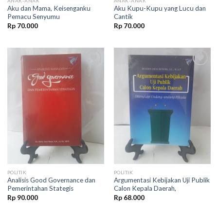
ANAK-ANAK
ANAK-ANAK
Aku dan Mama, Keisenganku
Aku Kupu-Kupu yang Lucu dan
Pemacu Senyumu
Cantik
Rp
70.000
Rp
70.000
Add to
Add to
wishlist
wishlist
POLITIK
POLITIK
Analisis Good Governance dan
Argumentasi Kebijakan Uji Publik
Pemerintahan Stategis
Calon Kepala Daerah,
Rp
90.000
Rp
68.000